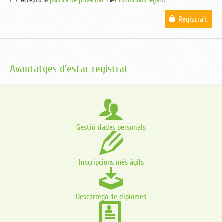
Accepto la
política de privacitat
i les
condicions legals
.
Registra't
Avantatges d'estar registrat
Gestió dades personals
Inscripcions més àgils
Descàrrega de diplomes