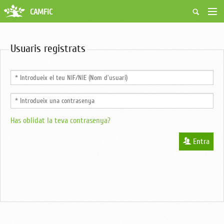
CAMFiC
Accés Usuaris
Qui som
Usuaris registrats
Fes-te soci
Activitats
Borsa de treball
Ciutadans
Biblioteca
Grups i Vocalies
Has oblidat la teva contrasenya?
Entra