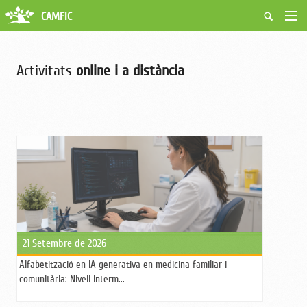
CAMFiC
Accés Usuaris
Qui som
Activitats
online i a distància
Fes-te soci
Activitats
Borsa de treball
Ciutadans
Biblioteca
Grups i Vocalies
21 Setembre de 2026
Alfabetització en IA generativa en medicina familiar i
comunitària: Nivell Interm...