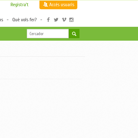
Registra't
Accés usuaris
ns
Què vols fer?