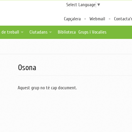
Select Language
▼
Capçalera
Webmail
Contacta'
 de treball
Ciutadans
Biblioteca
Grups i Vocalies
des
tes de feina
Fulls per a pacients
a distància
ica una oferta
Associacions de pacients
ternalitzable
Enllaços d'interès
Osona
Aquest grup no té cap document.