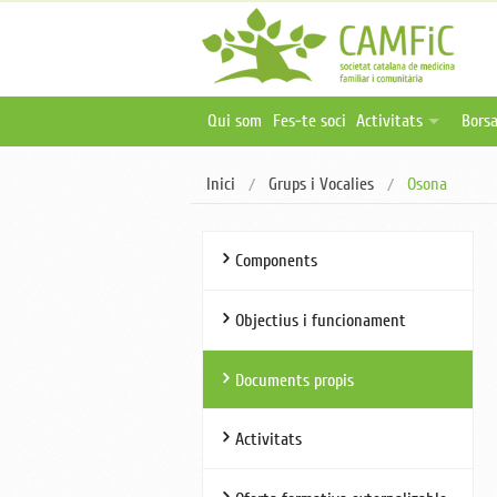
Qui som
Fes-te soci
Activitats
Borsa
Activitats programa
Ofer
Inici
Grups i Vocalies
Osona
Activitats online i 
Publ
Oferta formativa ex
Components
Objectius i funcionament
Documents propis
Activitats