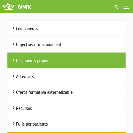
CAMFiC
Accés Usuaris
Qui som
Components
Fes-te soci
Activitats
Objectius i funcionament
Borsa de treball
Ciutadans
Documents propis
Biblioteca
Grups i Vocalies
Activitats
Oferta formativa externalizable
Recursos
Fulls per pacients