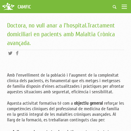
CAMFiC
Accés Usuaris
Qui som
Doctora, no vull anar a l'hospital.Tractament
Fes-te soci
domiciliari en pacients amb Malaltia Crònica
Activitats
avançada.
Borsa de treball
Ciutadans
Biblioteca
Grups i Vocalies
Amb l’envelliment de la població i l’augment de la complexitat
clínica dels pacients, és fonamental que els metges i metgesses
de família disposin d’eines actualitzades i pràctiques per afrontar
aquestes situacions amb seguretat, eficiència i sensibilitat.
Aquesta activitat formativa té com a
objectiu general
reforçar les
competències clíniques del professional de medicina de família
en la gestió integral de les malalties cròniques avançades. Al
llarg de la formació, es treballaran continguts clau per: