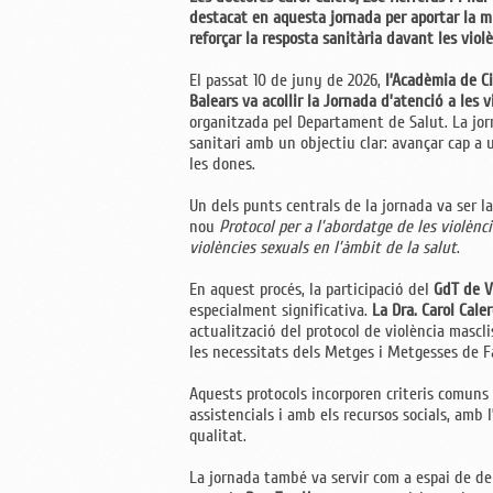
destacat en aquesta jornada per aportar la m
reforçar la resposta sanitària davant les viol
El passat 10 de juny de 2026,
l’Acadèmia de Ci
Balears va acollir la Jornada d’atenció a les 
organitzada pel Departament de Salut. La jor
sanitari amb un objectiu clar: avançar cap a 
les dones.
Un dels punts centrals de la jornada va ser l
nou
Protocol per a l’abordatge de les violènc
violències sexuals en l’àmbit de la salut
.
En aquest procés, la participació del
GdT de V
especialment significativa.
La Dra. Carol Cale
actualització del protocol de violència mascli
les necessitats dels Metges i Metgesses de Fa
Aquests protocols incorporen criteris comuns 
assistencials i amb els recursos socials, amb 
qualitat.
La jornada també va servir com a espai de deb