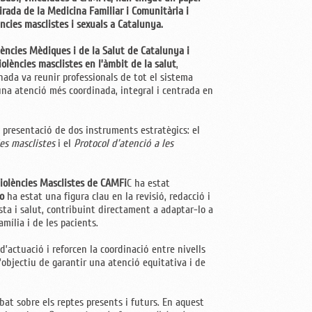
irada de la Medicina Familiar i Comunitària i
ències masclistes i sexuals a Catalunya.
ències Mèdiques i de la Salut de Catalunya i
violències masclistes en l’àmbit de la salut
,
nada va reunir professionals de tot el sistema
una atenció més coordinada, integral i centrada en
a presentació de dos instruments estratègics: el
ies masclistes
i el
Protocol d’atenció a les
iolències Masclistes de CAMFi
C ha estat
ro
ha estat una figura clau en la revisió, redacció i
sta i salut, contribuint directament a adaptar-lo a
mília i de les pacients.
d’actuació i reforcen la coordinació entre nivells
l’objectiu de garantir una atenció equitativa i de
at sobre els reptes presents i futurs. En aquest