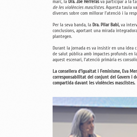
marc, la
Dra. Zoe Herreras
va participar a la t
de les violències masclistes
. Aquesta taula v
diverses sobre com millorar l’atenció i la res
Per la seva banda, la
Dra. Pilar Babi,
va interv
conclusions, aportant una mirada integradora
plantegen.
Durant la jornada es va insistir en una idea 
de salut pública amb impactes profunds en la 
aquest escenari, l’atenció primària es consol
La consellera d’Igualtat i Feminisme, Eva Meno
corresponsabilitat del conjunt del Govern i d
compartida davant les violències masclistes.