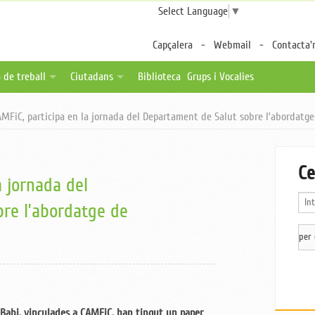
Select Language
▼
Capçalera
Webmail
Contacta'
 de treball
Ciutadans
Biblioteca
Grups i Vocalies
des
tes de feina
Fulls per a pacients
MFiC, participa en la jornada del Departament de Salut sobre l’abordatge d
a distància
ica una oferta
Associacions de pacients
ternalitzable
Enllaços d'interès
Ce
a jornada del
re l’abordatge de
ar Babi, vinculades a CAMFiC, han tingut un paper