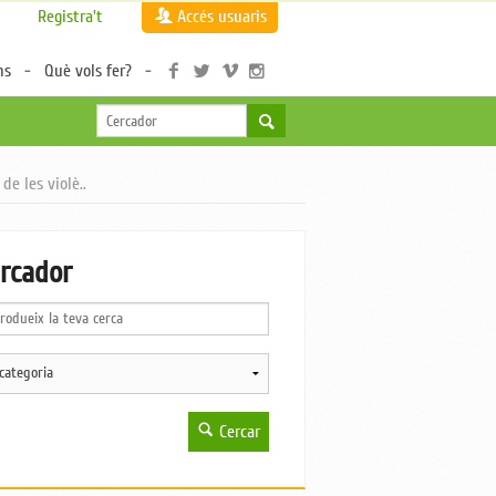
Registra't
Accés usuaris
ns
Què vols fer?
e les violè..
rcador
Cercar