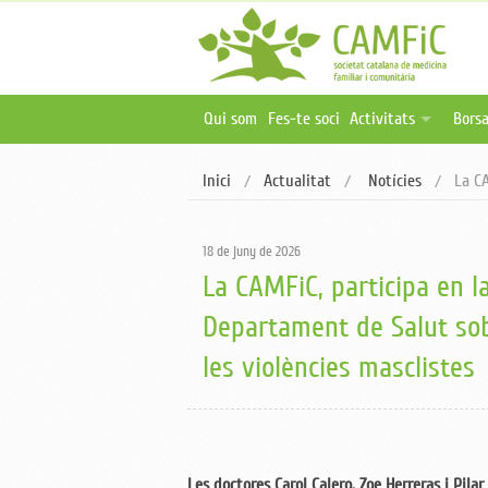
Qui som
Fes-te soci
Activitats
Borsa
Activitats programa
Ofer
Inici
Actualitat
Notícies
La CA
Activitats online i 
Publ
Oferta formativa ex
18 de juny de 2026
La CAMFiC, participa en l
Departament de Salut sob
les violències masclistes
Les doctores Carol Calero, Zoe Herreras i Pil