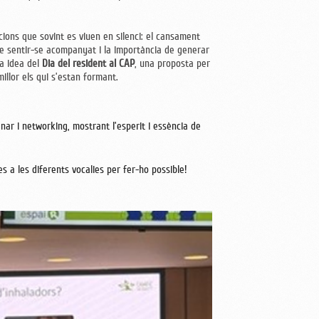
ions que sovint es viuen en silenci: el cansament
 de sentir-se acompanyat i la importància de generar
la idea del
Dia del resident al CAP
, una proposta per
 millor els qui s’estan formant.
nar i networking, mostrant l’esperit i essència de
es a les diferents vocalies per fer-ho possible!