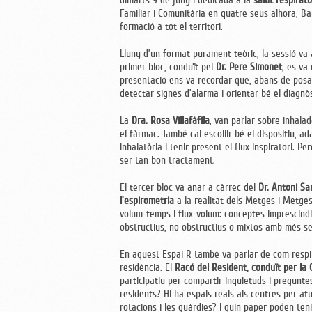
dimarts 9 de juny i dedicada a la
salut respiratò
Familiar i Comunitària en quatre seus alhora, Ba
formació a tot el territori.
Lluny d’un format purament teòric, la sessió va 
primer bloc, conduït pel
Dr. Pere Simonet
, es va
presentació ens va recordar que, abans de posar
detectar signes d’alarma i orientar bé el diagnò
La
Dra. Rosa Villafàfila
, van parlar sobre inhalad
el fàrmac. També cal escollir bé el dispositiu, ada
inhalatòria i tenir present el flux inspiratori. P
ser tan bon tractament.
El tercer bloc va anar a càrrec del
Dr. Antoni Sa
l’espirometria
a la realitat dels Metges i Metges
volum-temps i flux-volum: conceptes imprescindibl
obstructius, no obstructius o mixtos amb més s
En aquest Espai R també va parlar de com respire
residència. El
Racó del Resident, conduït per la C
participatiu per compartir inquietuds i preguntes
residents? Hi ha espais reals als centres per a
rotacions i les guàrdies? I quin paper poden tenir