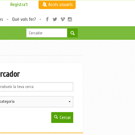
Registra't
Accés usuaris
ns
Què vols fer?
rcador
Cercar