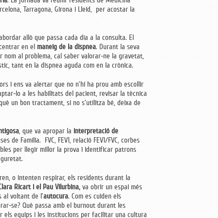
ria
. La jornada va reunir residents de Medicina
rcelona, Tarragona, Girona i Lleid, per acostar la
abordar allò que passa cada dia a la consulta. El
 centrar en el
maneig de la dispnea
. Durant la seva
 nom al problema, cal saber valorar-ne la gravetat,
stic, tant en la dispnea aguda com en la crònica.
ors i ens va alertar que no n’hi ha prou amb escollir
ptar-lo a les habilitats del pacient, revisar la tècnica
erquè un bon tractament, si no s’utilitza bé, deixa de
ntigosa
, que va apropar la
interpretació de
ses de Família. FVC, FEV1, relació FEV1/FVC, corbes
es per llegir millor la prova i identificar patrons
eguretat.
n, o intenten respirar, els residents durant la
lara Ricart i el Pau Vilurbina,
va obrir un espai més
 al voltant de l’
autocura
. Com es cuiden els
turar-se? Què passa amb el burnout durant les
 els equips i les institucions per facilitar una cultura