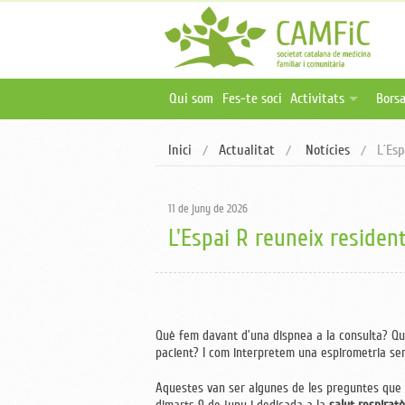
Qui som
Fes-te soci
Activitats
Borsa
Activitats programa
Ofer
Inici
Actualitat
Notícies
L´Esp
Activitats online i 
Publ
Oferta formativa ex
11 de juny de 2026
L'Espai R reuneix residen
Què fem davant d’una dispnea a la consulta? Qu
pacient? I com interpretem una espirometria sen
Aquestes van ser algunes de les preguntes que v