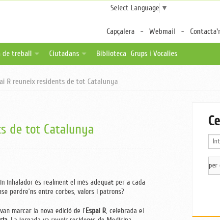
Select Language
▼
Capçalera
Webmail
Contacta'
 de treball
Ciutadans
Biblioteca
Grups i Vocalies
des
tes de feina
Fulls per a pacients
ai R reuneix residents de tot Catalunya
a distància
ica una oferta
Associacions de pacients
ternalitzable
Enllaços d'interès
Ce
ts de tot Catalunya
in inhalador és realment el més adequat per a cada
se perdre’ns entre corbes, valors i patrons?
an marcar la nova edició de l’
Espai R
, celebrada el