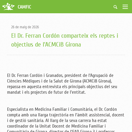
CAMFiC
Accés Usuaris
Qui som
26 de maig de 2026
Fes-te soci
El Dr. Ferran Cordón comparteix els reptes i
Activitats
objectius de l’ACMCiB Girona
Borsa de treball
Ciutadans
Biblioteca
Grups i Vocalies
El Dr. Ferran Cordón i Granados, president de l’Agrupació de
Ciències Mèdiques i de la Salut de Girona (ACMCiB Girona),
repassa en aquesta entrevista els principals objectius del seu
mandat i els projectes de futur de l’entitat.
Especialista en Medicina Familiar i Comunitària, el Dr. Cordón
compta amb una llarga trajectòria en l’àmbit assistencial, docent
i de gestió sanitària. Al llarg de la seva carrera ha estat
coordinador de la Unitat Docent de Medicina Familiar i
Comunitària de Girona, director de l’EAP Girona 3 i professor