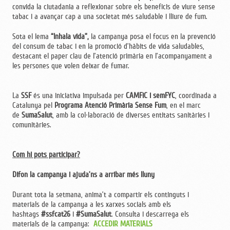
convida la ciutadania a reflexionar sobre els beneficis de viure sense
tabac i a avançar cap a una societat més saludable i lliure de fum.
Sota el lema
“Inhala vida”,
la campanya posa el focus en la prevenció
del consum de tabac i en la promoció d’hàbits de vida saludables,
destacant el paper clau de l’atenció primària en l’acompanyament a
les persones que volen deixar de fumar.
La
SSF
és una iniciativa impulsada per
CAMFiC i semFYC
, coordinada a
Catalunya pel
Programa Atenció Primària Sense Fum
, en el marc
de
SumaSalut
, amb la col·laboració de diverses entitats sanitàries i
comunitàries.
Com hi pots participar?
Difon la campanya i ajuda’ns a arribar més lluny
Durant tota la setmana, anima’t a compartir els continguts i
materials de la campanya a les xarxes socials amb els
hashtags
#ssfcat26
i
#SumaSalut
. Consulta i descarrega els
materials de la campanya:
ACCEDIR MATERIALS