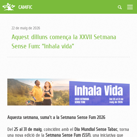
CAMFiC
Accés Usuaris
Qui som
22 de maig de 2026
Fes-te soci
Aquest dilluns comença la XXVII Setmana
Activitats
Sense Fum: “Inhala vida”
Borsa de treball
Ciutadans
Biblioteca
Grups i Vocalies
Aquesta setmana, suma’t a la Setmana Sense Fum 2026
Del
25 al 31 de maig
, coincidint amb el
Dia Mundial Sense Tabac
, torna
una nova edició de la
Setmana Sense Fum (SSF)
, una iniciativa que